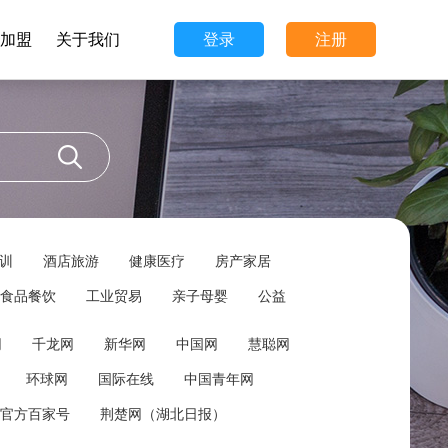
加盟
关于我们
登录
注册
训
酒店旅游
健康医疗
房产家居
食品餐饮
工业贸易
亲子母婴
公益
网
千龙网
新华网
中国网
慧聪网
环球网
国际在线
中国青年网
官方百家号
荆楚网（湖北日报）