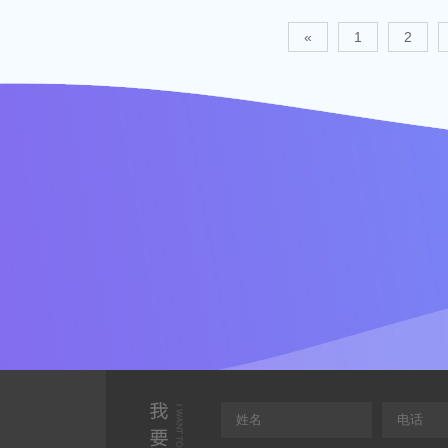
«
1
2