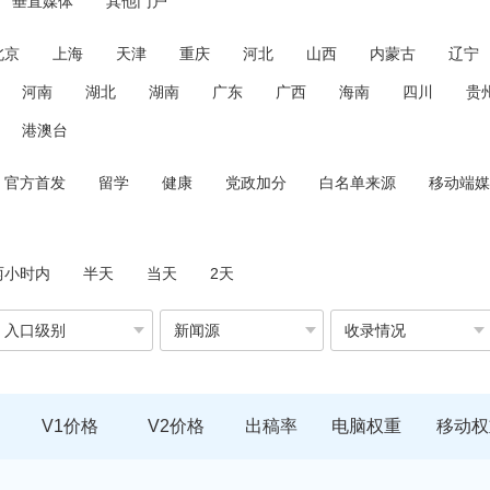
垂直媒体
其他门户
北京
上海
天津
重庆
河北
山西
内蒙古
辽宁
河南
湖北
湖南
广东
广西
海南
四川
贵
港澳台
官方首发
留学
健康
党政加分
白名单来源
移动端媒
两小时内
半天
当天
2天
入口级别
新闻源
收录情况
V1价格
V2价格
出稿率
电脑权重
移动权