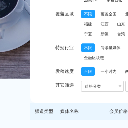
zaker号
消费日报
覆盖区域：
不限
覆盖全国
福建
江西
山东
宁夏
新疆
台湾
特别行业：
不限
阅读量媒体
金融区块链
发稿速度：
不限
一小时内
其它筛选：
价格分类
频道类型
媒体名称
会员价格