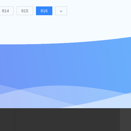
814
815
816
»