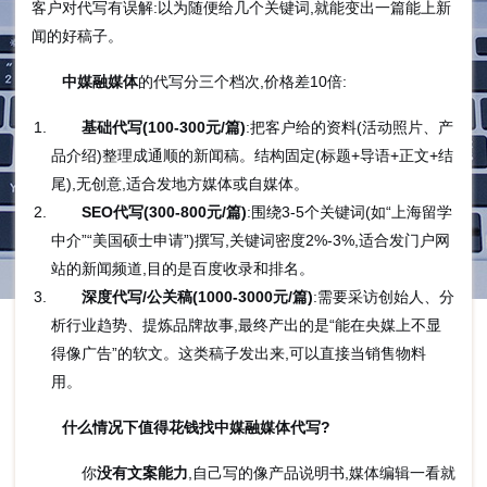
客户对代写有误解:以为随便给几个关键词,就能变出一篇能上新
闻的好稿子。
中媒融媒体
的代写分三个档次,价格差10倍:
基础代写(100-300元/篇)
:把客户给的资料(活动照片、产
品介绍)整理成通顺的新闻稿。结构固定(标题+导语+正文+结
尾),无创意,适合发地方媒体或自媒体。
SEO代写(300-800元/篇)
:围绕3-5个关键词(如“上海留学
中介”“美国硕士申请”)撰写,关键词密度2%-3%,适合发门户网
站的新闻频道,目的是百度收录和排名。
深度代写/公关稿(1000-3000元/篇)
:需要采访创始人、分
析行业趋势、提炼品牌故事,最终产出的是“能在央媒上不显
得像广告”的软文。这类稿子发出来,可以直接当销售物料
用。
什么情况下值得花钱找中媒融媒体代写?
你
没有文案能力
,自己写的像产品说明书,媒体编辑一看就