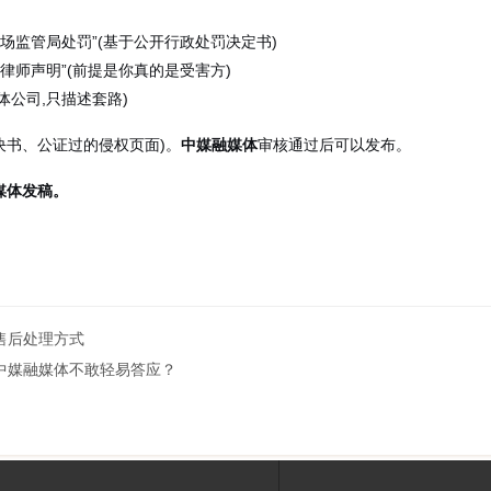
市场监管局处罚”(基于公开行政处罚决定书)
表律师声明”(前提是你真的是受害方)
具体公司,只描述套路)
决书、公证过的侵权页面)。
中媒融媒体
审核通过后可以发布。
媒体发稿。
售后处理方式
么中媒融媒体不敢轻易答应？