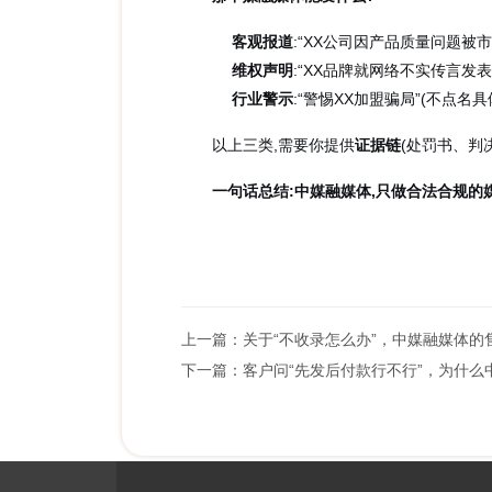
客观报道
:“XX公司因产品质量问题被
维权声明
:“XX品牌就网络不实传言发
行业警示
:“警惕XX加盟骗局”(不点名
以上三类,需要你提供
证据链
(处罚书、判
一句话总结:中媒融媒体,只做合法合规的
上一篇：
关于“不收录怎么办”，中媒融媒体的
下一篇：
客户问“先发后付款行不行”，为什