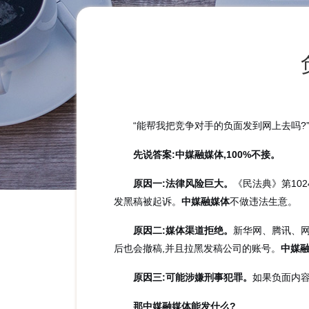
“能帮我把竞争对手的负面发到网上去吗?”
先说答案:中媒融媒体,100%不接。
原因一:法律风险巨大。
《民法典》第10
发黑稿被起诉。
中媒融媒体
不做违法生意。
原因二:媒体渠道拒绝。
新华网、腾讯、网
后也会撤稿,并且拉黑发稿公司的账号。
中媒
原因三:可能涉嫌刑事犯罪。
如果负面内
那中媒融媒体能发什么?