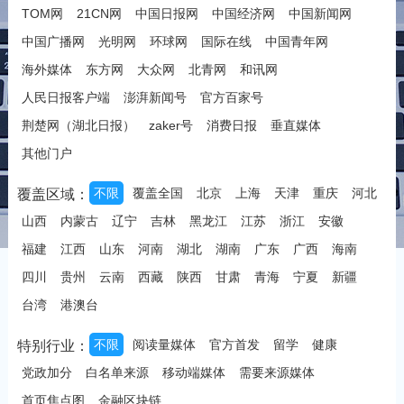
TOM网
21CN网
中国日报网
中国经济网
中国新闻网
中国广播网
光明网
环球网
国际在线
中国青年网
海外媒体
东方网
大众网
北青网
和讯网
人民日报客户端
澎湃新闻号
官方百家号
荆楚网（湖北日报）
zaker号
消费日报
垂直媒体
其他门户
不限
覆盖全国
北京
上海
天津
重庆
河北
覆盖区域：
山西
内蒙古
辽宁
吉林
黑龙江
江苏
浙江
安徽
福建
江西
山东
河南
湖北
湖南
广东
广西
海南
四川
贵州
云南
西藏
陕西
甘肃
青海
宁夏
新疆
台湾
港澳台
不限
阅读量媒体
官方首发
留学
健康
特别行业：
党政加分
白名单来源
移动端媒体
需要来源媒体
首页焦点图
金融区块链