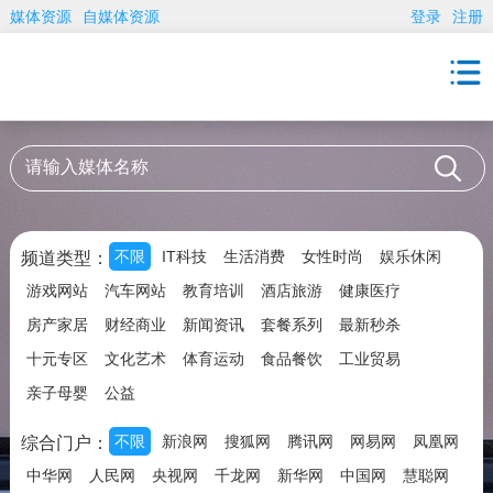
媒体资源
自媒体资源
登录
注册
不限
IT科技
生活消费
女性时尚
娱乐休闲
频道类型：
游戏网站
汽车网站
教育培训
酒店旅游
健康医疗
房产家居
财经商业
新闻资讯
套餐系列
最新秒杀
十元专区
文化艺术
体育运动
食品餐饮
工业贸易
亲子母婴
公益
不限
新浪网
搜狐网
腾讯网
网易网
凤凰网
综合门户：
中华网
人民网
央视网
千龙网
新华网
中国网
慧聪网