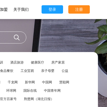
加盟
关于我们
登录
注册
训
酒店旅游
健康医疗
房产家居
食品餐饮
工业贸易
亲子母婴
公益
网
千龙网
新华网
中国网
慧聪网
环球网
国际在线
中国青年网
官方百家号
荆楚网（湖北日报）