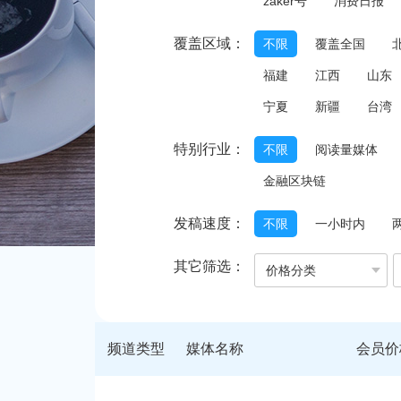
zaker号
消费日报
覆盖区域：
不限
覆盖全国
福建
江西
山东
宁夏
新疆
台湾
特别行业：
不限
阅读量媒体
金融区块链
发稿速度：
不限
一小时内
其它筛选：
价格分类
频道类型
媒体名称
会员价