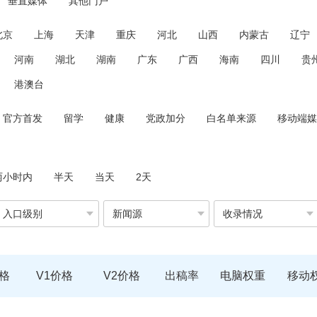
垂直媒体
其他门户
北京
上海
天津
重庆
河北
山西
内蒙古
辽宁
河南
湖北
湖南
广东
广西
海南
四川
贵
港澳台
官方首发
留学
健康
党政加分
白名单来源
移动端媒
两小时内
半天
当天
2天
入口级别
新闻源
收录情况
格
V1价格
V2价格
出稿率
电脑权重
移动