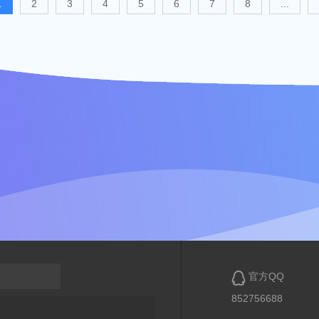
1
2
3
4
5
6
7
8
...

官方QQ
852756688