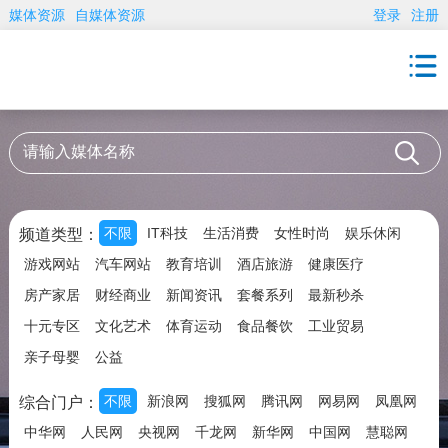
媒体资源
自媒体资源
登录
注册
不限
IT科技
生活消费
女性时尚
娱乐休闲
频道类型：
游戏网站
汽车网站
教育培训
酒店旅游
健康医疗
房产家居
财经商业
新闻资讯
套餐系列
最新秒杀
十元专区
文化艺术
体育运动
食品餐饮
工业贸易
亲子母婴
公益
不限
新浪网
搜狐网
腾讯网
网易网
凤凰网
综合门户：
中华网
人民网
央视网
千龙网
新华网
中国网
慧聪网