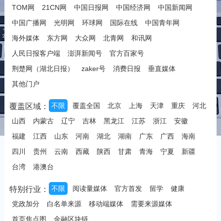
TOM网
21CN网
中国日报网
中国经济网
中国新闻网
中国广播网
光明网
环球网
国际在线
中国青年网
海外媒体
东方网
大众网
北青网
和讯网
人民日报客户端
澎湃新闻号
官方百家号
荆楚网（湖北日报）
zaker号
消费日报
垂直媒体
其他门户
不限
覆盖全国
北京
上海
天津
重庆
河北
覆盖区域：
山西
内蒙古
辽宁
吉林
黑龙江
江苏
浙江
安徽
福建
江西
山东
河南
湖北
湖南
广东
广西
海南
四川
贵州
云南
西藏
陕西
甘肃
青海
宁夏
新疆
台湾
港澳台
不限
阅读量媒体
官方首发
留学
健康
特别行业：
党政加分
白名单来源
移动端媒体
需要来源媒体
首页焦点图
金融区块链