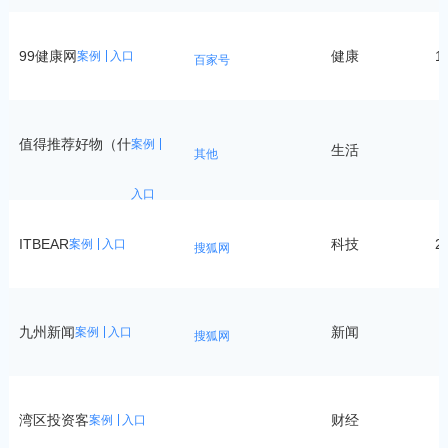
99健康网
健康
1
案例
入口
百家号
值得推荐好物（什
案例
生活
2
其他
入口
ITBEAR
科技
2
案例
入口
搜狐网
九州新闻
新闻
5
案例
入口
搜狐网
湾区投资客
财经
2
案例
入口