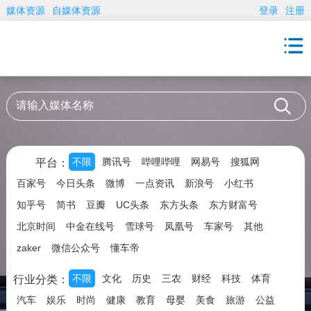
媒体资源
自媒体资源
登录
注册
不限
腾讯号
哔哩哔哩
网易号
搜狐网
平台：
百家号
今日头条
微博
一点资讯
新浪号
小红书
知乎号
简书
豆瓣
UC头条
东方头条
东方财富号
北京时间
中金在线号
雪球号
凤凰号
车家号
其他
zaker
微信公众号
懂车帝
不限
文化
历史
三农
财经
科技
体育
行业分类：
汽车
娱乐
时尚
健康
教育
母婴
美食
旅游
公益