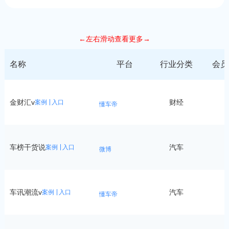
←左右滑动查看更多→
名称
平台
行业分类
会员
金财汇v
财经
5
案例
入口
懂车帝
车榜干货说
汽车
5
案例
入口
微博
车讯潮流v
汽车
5
案例
入口
懂车帝