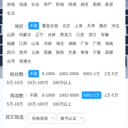
游戏
动漫
社会
房产
职场
情感
搞笑
新闻
家居
生活
不限
覆盖全国
北京
上海
天津
重庆
河北
地区：
山西
内蒙古
辽宁
吉林
黑龙江
江苏
浙江
安徽
福建
江西
山东
河南
湖北
湖南
广东
广西
海南
四川
贵州
云南
西藏
陕西
甘肃
青海
宁夏
新疆
台湾
港澳台
不限
0-1000
1001-5000
5001-1万
1万-5万
粉丝数：
5万-10万
10万-100万
100万以上
不限
0-1000
1001-5000
5001-1万
1万-5万
阅读数：
5万-10万
10万-100万
100万以上
其它筛选：
价格筛选
账号认证