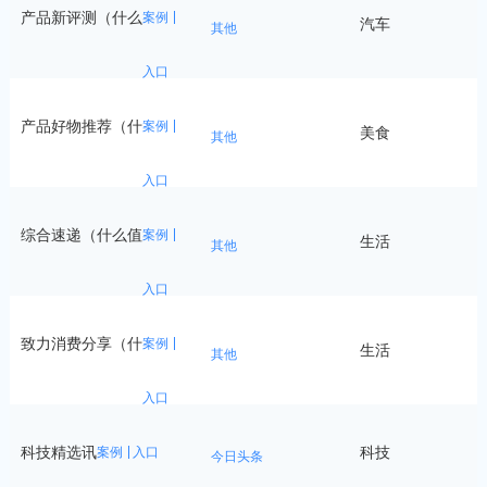
产品新评测（什么
案例
汽车
2
其他
入口
产品好物推荐（什
案例
美食
1
其他
入口
综合速递（什么值
案例
生活
1
其他
入口
致力消费分享（什
案例
生活
2
其他
入口
科技精选讯
科技
6
案例
入口
今日头条