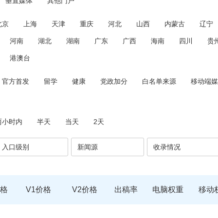
垂直媒体
其他门户
北京
上海
天津
重庆
河北
山西
内蒙古
辽宁
河南
湖北
湖南
广东
广西
海南
四川
贵
港澳台
官方首发
留学
健康
党政加分
白名单来源
移动端媒
两小时内
半天
当天
2天
入口级别
新闻源
收录情况
格
V1价格
V2价格
出稿率
电脑权重
移动