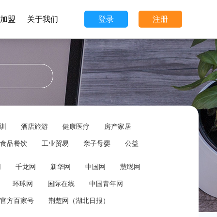
加盟
关于我们
登录
注册
训
酒店旅游
健康医疗
房产家居
食品餐饮
工业贸易
亲子母婴
公益
网
千龙网
新华网
中国网
慧聪网
环球网
国际在线
中国青年网
官方百家号
荆楚网（湖北日报）