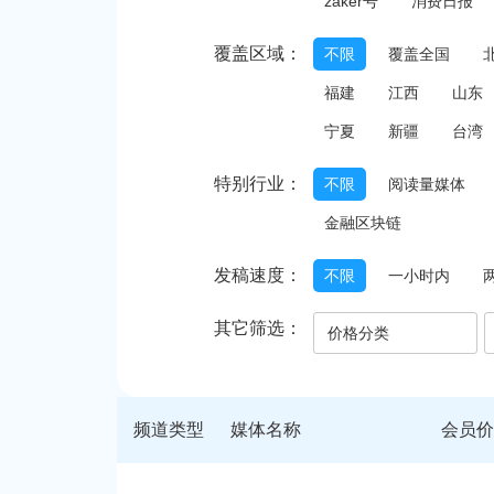
zaker号
消费日报
覆盖区域：
不限
覆盖全国
福建
江西
山东
宁夏
新疆
台湾
特别行业：
不限
阅读量媒体
金融区块链
发稿速度：
不限
一小时内
其它筛选：
价格分类
频道类型
媒体名称
会员价