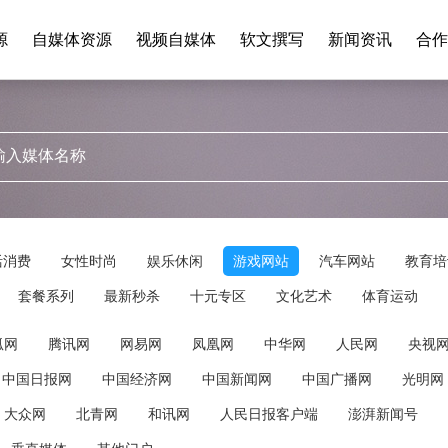
源
自媒体资源
视频自媒体
软文撰写
新闻资讯
合作
活消费
女性时尚
娱乐休闲
游戏网站
汽车网站
教育培
套餐系列
最新秒杀
十元专区
文化艺术
体育运动
狐网
腾讯网
网易网
凤凰网
中华网
人民网
央视
中国日报网
中国经济网
中国新闻网
中国广播网
光明网
大众网
北青网
和讯网
人民日报客户端
澎湃新闻号