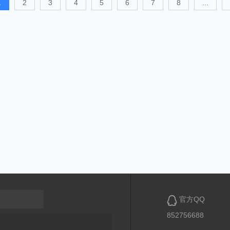
1
2
3
4
5
6
7
8
...

官方QQ
852756688