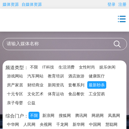
媒体资源
自媒体资源
登录
注册
不限
IT科技
生活消费
女性时尚
娱乐休闲
频道类型：
游戏网站
汽车网站
教育培训
酒店旅游
健康医疗
房产家居
财经商业
新闻资讯
套餐系列
最新秒杀
十元专区
文化艺术
体育运动
食品餐饮
工业贸易
亲子母婴
公益
不限
新浪网
搜狐网
腾讯网
网易网
凤凰网
综合门户：
中华网
人民网
央视网
千龙网
新华网
中国网
慧聪网