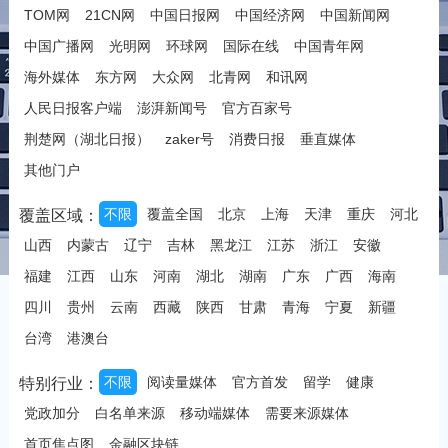
TOM网
21CN网
中国日报网
中国经济网
中国新闻网
中国广播网
光明网
环球网
国际在线
中国青年网
海外媒体
东方网
大众网
北青网
和讯网
人民日报客户端
澎湃新闻号
官方百家号
荆楚网（湖北日报）
zaker号
消费日报
垂直媒体
其他门户
不限
覆盖全国
北京
上海
天津
重庆
河北
覆盖区域：
山西
内蒙古
辽宁
吉林
黑龙江
江苏
浙江
安徽
福建
江西
山东
河南
湖北
湖南
广东
广西
海南
四川
贵州
云南
西藏
陕西
甘肃
青海
宁夏
新疆
台湾
港澳台
不限
阅读量媒体
官方首发
留学
健康
特别行业：
党政加分
白名单来源
移动端媒体
需要来源媒体
首页焦点图
金融区块链