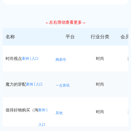
←左右滑动查看更多→
名称
平台
行业分类
会员
时尚视点
时尚
2
案例
入口
网易号
魔力的穿配
时尚
8
案例
入口
一点资讯
值得好物购买（淘
案例
时尚
1
其他
入口