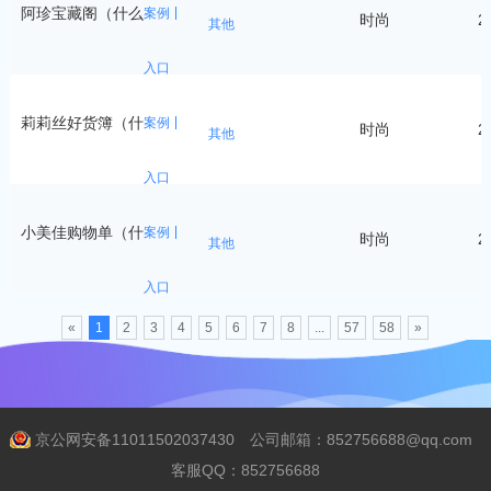
阿珍宝藏阁（什么
案例
时尚
2
其他
入口
莉莉丝好货簿（什
案例
时尚
2
其他
入口
小美佳购物单（什
案例
时尚
2
其他
入口
«
1
2
3
4
5
6
7
8
...
57
58
»
京公网安备11011502037430
公司邮箱：852756688@qq.com
客服QQ：852756688