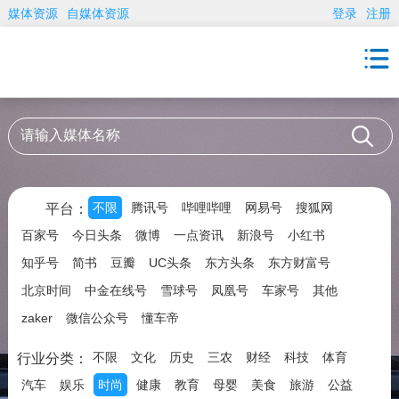
媒体资源
自媒体资源
登录
注册
不限
腾讯号
哔哩哔哩
网易号
搜狐网
平台：
百家号
今日头条
微博
一点资讯
新浪号
小红书
知乎号
简书
豆瓣
UC头条
东方头条
东方财富号
北京时间
中金在线号
雪球号
凤凰号
车家号
其他
zaker
微信公众号
懂车帝
不限
文化
历史
三农
财经
科技
体育
行业分类：
汽车
娱乐
时尚
健康
教育
母婴
美食
旅游
公益