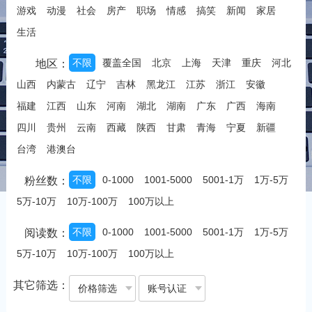
游戏
动漫
社会
房产
职场
情感
搞笑
新闻
家居
生活
不限
覆盖全国
北京
上海
天津
重庆
河北
地区：
山西
内蒙古
辽宁
吉林
黑龙江
江苏
浙江
安徽
福建
江西
山东
河南
湖北
湖南
广东
广西
海南
四川
贵州
云南
西藏
陕西
甘肃
青海
宁夏
新疆
台湾
港澳台
不限
0-1000
1001-5000
5001-1万
1万-5万
粉丝数：
5万-10万
10万-100万
100万以上
不限
0-1000
1001-5000
5001-1万
1万-5万
阅读数：
5万-10万
10万-100万
100万以上
其它筛选：
价格筛选
账号认证