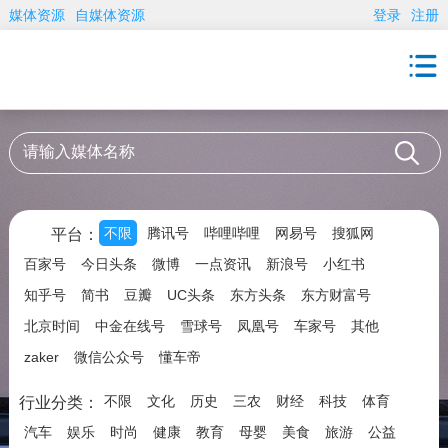
媒体资源
自媒体资源
登录
注册
不限
腾讯号
哔哩哔哩
网易号
搜狐网
平台：
百家号
今日头条
微博
一点资讯
新浪号
小红书
知乎号
简书
豆瓣
UC头条
东方头条
东方财富号
北京时间
中金在线号
雪球号
凤凰号
车家号
其他
zaker
微信公众号
懂车帝
不限
文化
历史
三农
财经
科技
体育
行业分类：
汽车
娱乐
时尚
健康
教育
母婴
美食
旅游
公益