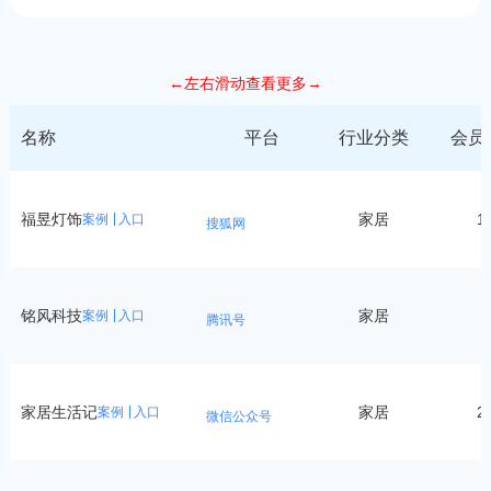
←左右滑动查看更多→
名称
平台
行业分类
会员
福昱灯饰
家居
1
案例
入口
搜狐网
铭风科技
家居
8
案例
入口
腾讯号
家居生活记
家居
2
案例
入口
微信公众号