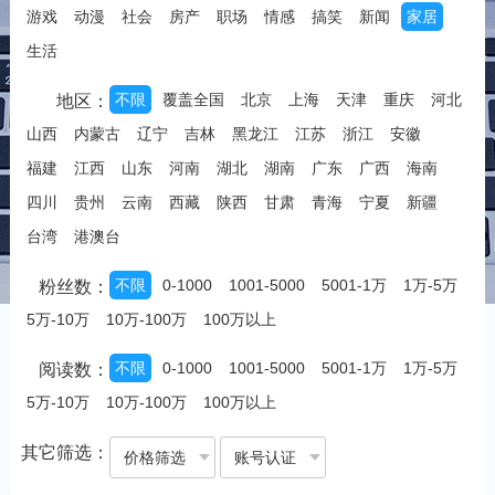
游戏
动漫
社会
房产
职场
情感
搞笑
新闻
家居
生活
不限
覆盖全国
北京
上海
天津
重庆
河北
地区：
山西
内蒙古
辽宁
吉林
黑龙江
江苏
浙江
安徽
福建
江西
山东
河南
湖北
湖南
广东
广西
海南
四川
贵州
云南
西藏
陕西
甘肃
青海
宁夏
新疆
台湾
港澳台
不限
0-1000
1001-5000
5001-1万
1万-5万
粉丝数：
5万-10万
10万-100万
100万以上
不限
0-1000
1001-5000
5001-1万
1万-5万
阅读数：
5万-10万
10万-100万
100万以上
其它筛选：
价格筛选
账号认证