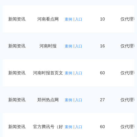
新闻资讯
河南看点网
10
仅代理
案例
入口
新闻资讯
河南时报
16
仅代理
案例
入口
新闻资讯
河南时报首页文
60
仅代理
案例
入口
字
新闻资讯
郑州热点网
27
仅代理
案例
入口
新闻资讯
官方腾讯号（好
60
仅代理
案例
入口
出