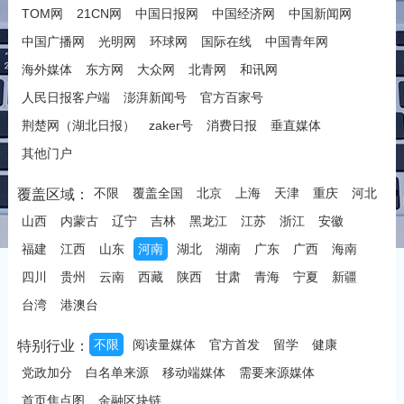
TOM网
21CN网
中国日报网
中国经济网
中国新闻网
中国广播网
光明网
环球网
国际在线
中国青年网
海外媒体
东方网
大众网
北青网
和讯网
人民日报客户端
澎湃新闻号
官方百家号
荆楚网（湖北日报）
zaker号
消费日报
垂直媒体
其他门户
不限
覆盖全国
北京
上海
天津
重庆
河北
覆盖区域：
山西
内蒙古
辽宁
吉林
黑龙江
江苏
浙江
安徽
福建
江西
山东
河南
湖北
湖南
广东
广西
海南
四川
贵州
云南
西藏
陕西
甘肃
青海
宁夏
新疆
台湾
港澳台
不限
阅读量媒体
官方首发
留学
健康
特别行业：
党政加分
白名单来源
移动端媒体
需要来源媒体
首页焦点图
金融区块链