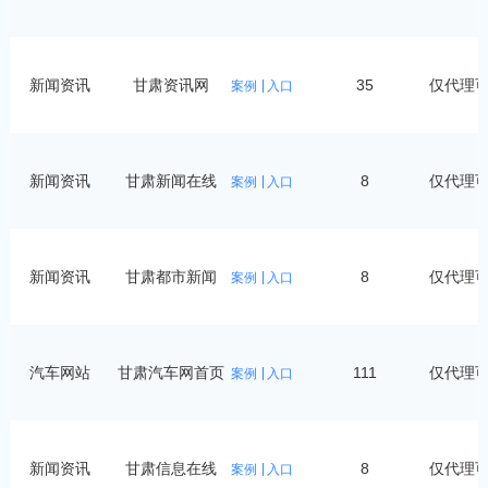
新闻资讯
甘肃资讯网
35
仅代理
案例
入口
新闻资讯
甘肃新闻在线
8
仅代理
案例
入口
新闻资讯
甘肃都市新闻
8
仅代理
案例
入口
汽车网站
甘肃汽车网首页
111
仅代理
案例
入口
焦
新闻资讯
甘肃信息在线
8
仅代理
案例
入口