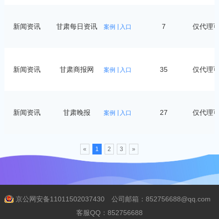
新闻资讯
甘肃每日资讯
7
仅代理
案例
入口
新闻资讯
甘肃商报网
35
仅代理
案例
入口
新闻资讯
甘肃晚报
27
仅代理
案例
入口
«
1
2
3
»
京公网安备11011502037430
公司邮箱：852756688@qq.com
客服QQ：852756688