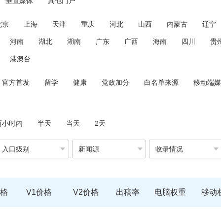
垂直媒体
其他门户
北京
上海
天津
重庆
河北
山西
内蒙古
辽宁
河南
湖北
湖南
广东
广西
海南
四川
贵
港澳台
官方首发
留学
健康
党政加分
白名单来源
移动端媒
两小时内
半天
当天
2天
入口级别
新闻源
收录情况
格
V1价格
V2价格
出稿率
电脑权重
移动