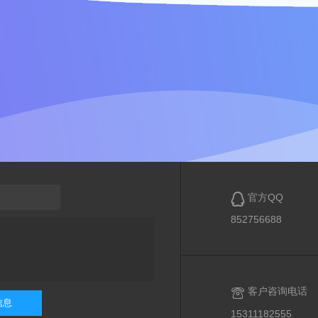

官方QQ
852756688

客户咨询电话
信息
15311182555