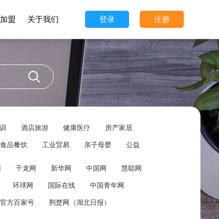
加盟
关于我们
登录
注册
训
酒店旅游
健康医疗
房产家居
食品餐饮
工业贸易
亲子母婴
公益
网
千龙网
新华网
中国网
慧聪网
环球网
国际在线
中国青年网
官方百家号
荆楚网（湖北日报）