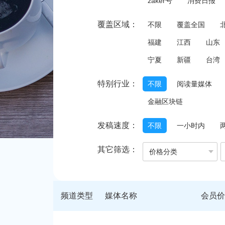
zaker号
消费日报
覆盖区域：
不限
覆盖全国
福建
江西
山东
宁夏
新疆
台湾
特别行业：
不限
阅读量媒体
金融区块链
发稿速度：
不限
一小时内
其它筛选：
价格分类
频道类型
媒体名称
会员价