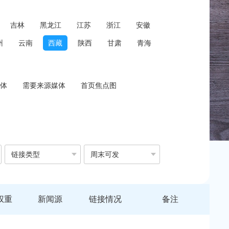
吉林
黑龙江
江苏
浙江
安徽
州
云南
西藏
陕西
甘肃
青海
体
需要来源媒体
首页焦点图
链接类型
周末可发
权重
新闻源
链接情况
备注