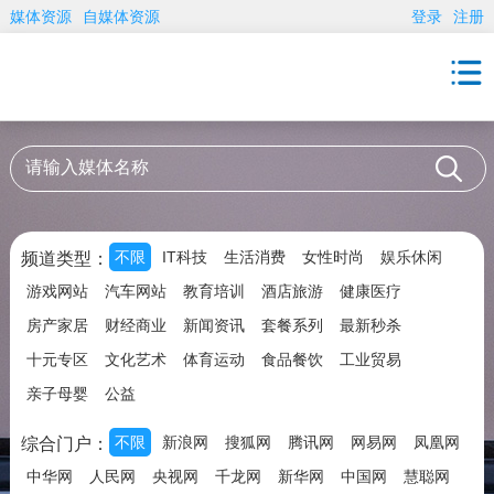
媒体资源
自媒体资源
登录
注册
不限
IT科技
生活消费
女性时尚
娱乐休闲
频道类型：
游戏网站
汽车网站
教育培训
酒店旅游
健康医疗
房产家居
财经商业
新闻资讯
套餐系列
最新秒杀
十元专区
文化艺术
体育运动
食品餐饮
工业贸易
亲子母婴
公益
不限
新浪网
搜狐网
腾讯网
网易网
凤凰网
综合门户：
中华网
人民网
央视网
千龙网
新华网
中国网
慧聪网