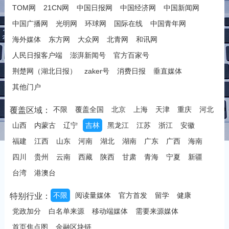
TOM网
21CN网
中国日报网
中国经济网
中国新闻网
中国广播网
光明网
环球网
国际在线
中国青年网
海外媒体
东方网
大众网
北青网
和讯网
人民日报客户端
澎湃新闻号
官方百家号
荆楚网（湖北日报）
zaker号
消费日报
垂直媒体
其他门户
不限
覆盖全国
北京
上海
天津
重庆
河北
覆盖区域：
山西
内蒙古
辽宁
吉林
黑龙江
江苏
浙江
安徽
福建
江西
山东
河南
湖北
湖南
广东
广西
海南
四川
贵州
云南
西藏
陕西
甘肃
青海
宁夏
新疆
台湾
港澳台
不限
阅读量媒体
官方首发
留学
健康
特别行业：
党政加分
白名单来源
移动端媒体
需要来源媒体
首页焦点图
金融区块链