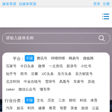
媒体资源
自媒体资源
登录
注册
不限
腾讯号
哔哩哔哩
网易号
搜狐网
平台：
百家号
今日头条
微博
一点资讯
新浪号
小红书
知乎号
简书
豆瓣
UC头条
东方头条
东方财富号
北京时间
中金在线号
雪球号
凤凰号
车家号
其他
zaker
微信公众号
懂车帝
不限
文化
历史
三农
财经
科技
体育
行业分类：
汽车
娱乐
时尚
健康
教育
母婴
美食
旅游
公益