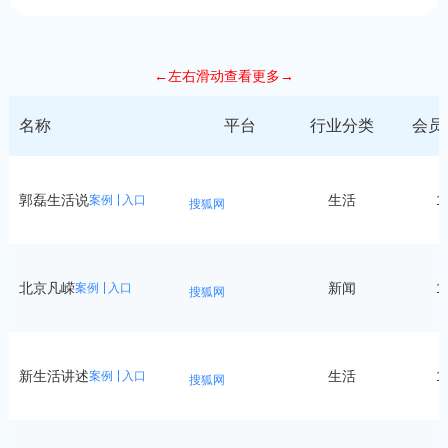
←左右滑动查看更多→
名称
平台
行业分类
会员
郭磊生活说
生活
1
案例
入口
搜狐网
北京凡嵘
新闻
1
案例
入口
搜狐网
新生活讲述
生活
1
案例
入口
搜狐网