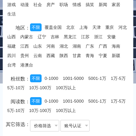
游戏
动漫
社会
房产
职场
情感
搞笑
新闻
家居
生活
不限
覆盖全国
北京
上海
天津
重庆
河北
地区：
山西
内蒙古
辽宁
吉林
黑龙江
江苏
浙江
安徽
福建
江西
山东
河南
湖北
湖南
广东
广西
海南
四川
贵州
云南
西藏
陕西
甘肃
青海
宁夏
新疆
台湾
港澳台
不限
0-1000
1001-5000
5001-1万
1万-5万
粉丝数：
5万-10万
10万-100万
100万以上
不限
0-1000
1001-5000
5001-1万
1万-5万
阅读数：
5万-10万
10万-100万
100万以上
其它筛选：
价格筛选
账号认证